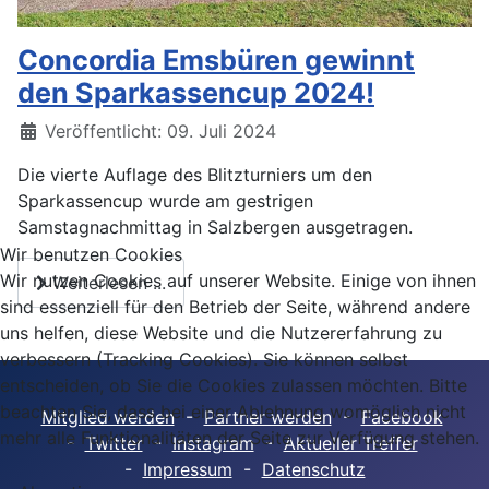
Concordia Emsbüren gewinnt
den Sparkassencup 2024!
Veröffentlicht: 09. Juli 2024
Die vierte Auflage des Blitzturniers um den
Sparkassencup wurde am gestrigen
Samstagnachmittag in Salzbergen ausgetragen.
Wir benutzen Cookies
Wir nutzen Cookies auf unserer Website. Einige von ihnen
Weiterlesen ...
sind essenziell für den Betrieb der Seite, während andere
uns helfen, diese Website und die Nutzererfahrung zu
verbessern (Tracking Cookies). Sie können selbst
entscheiden, ob Sie die Cookies zulassen möchten. Bitte
beachten Sie, dass bei einer Ablehnung womöglich nicht
Mitglied werden
-
Partner werden
-
Facebook
mehr alle Funktionalitäten der Seite zur Verfügung stehen.
-
Twitter
-
Instagram
-
Aktueller Treffer
-
Impressum
-
Datenschutz